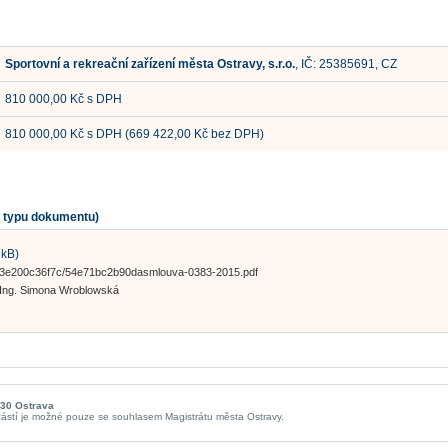
Sportovní a rekreační zařízení města Ostravy, s.r.o.
, IČ: 25385691, CZ
810 000,00 Kč s DPH
810 000,00 Kč s DPH (669 422,00 Kč bez DPH)
o typu dokumentu)
 kB)
bce93e200c36f7c/54e71bc2b90dasmlouva-0383-2015.pdf
 Ing. Simona Wroblowská
 30 Ostrava
ástí je možné pouze se souhlasem Magistrátu města Ostravy.