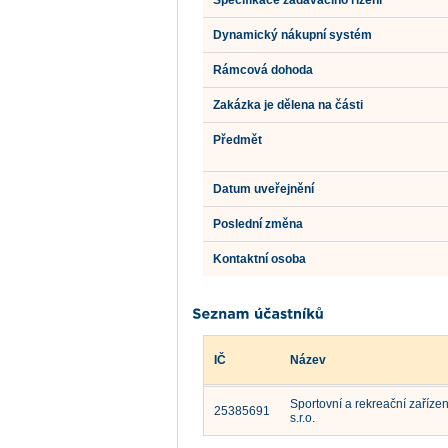
Specifikace zadávacího řízení
Dynamický nákupní systém
Rámcová dohoda
Zakázka je dělena na části
Předmět
Datum uveřejnění
Poslední změna
Kontaktní osoba
IČ
Název
Sportovní a rekreační zařízen
25385691
s.r.o.