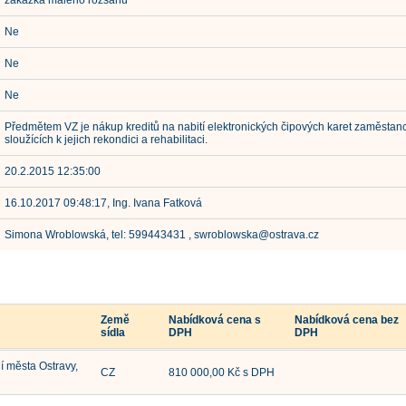
zakázka malého rozsahu
Ne
Ne
Ne
Předmětem VZ je nákup kreditů na nabití elektronických čipových karet zaměstanc
sloužících k jejich rekondici a rehabilitaci.
20.2.2015 12:35:00
16.10.2017 09:48:17, Ing. Ivana Fatková
Simona Wroblowská, tel: 599443431 , swroblowska@ostrava.cz
Země
Nabídková cena s
Nabídková cena bez
sídla
DPH
DPH
í města Ostravy,
CZ
810 000,00 Kč s DPH