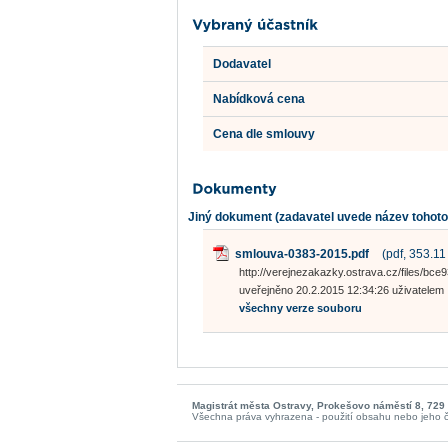
Dodavatel
Nabídková cena
Cena dle smlouvy
Jiný dokument (zadavatel uvede název tohot
smlouva-0383-2015.pdf
(pdf, 353.11
http://verejnezakazky.ostrava.cz/files/
uveřejněno 20.2.2015 12:34:26 uživatelem
všechny verze souboru
Magistrát města Ostravy, Prokešovo náměstí 8, 729
Všechna práva vyhrazena - použití obsahu nebo jeho č