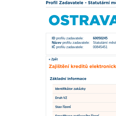
ID
profilu zadavatele:
60050245
Název
profilu zadavatele:
Statutární měs
IČ
profilu zadavatele:
00845451
« Zpět
Identifikátor zakázky
Druh VZ
Stav řízení